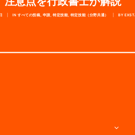
、注意点を行政書士が解説
日
|
IN
すべての投稿
,
申請
,
特定技能
,
特定技能（分野共通）
|
BY
EXS