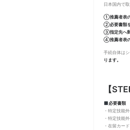
日本国内で取
①推薦者表
②必要書類
③指定先へ
④推薦者表
手続自体はシ
ります。
【ST
必要書類
・特定技能外
・特定技能外
・在留カード