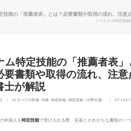
定技能の「推薦者表」とは？必要書類や取得の流れ、注意
ベトナム特定技能
ナム特定技能の「推薦者表」
必要書類や取得の流れ、注意
書士が解説
日
|
IN
すべての投稿
,
申請
,
特定技能
,
特定技能（分野共通）
|
BY
EXS
の外国人を
特定技能
で受け入れる際、見落とされがちな書類の一