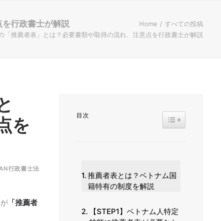
点を行政書士が解説
Home
すべての投稿
の「推薦者表」とは？必要書類や取得の流れ、注意点を行政書士が解説
と
目次
TOGGLE TABL
点を
TAN行政書士法
推薦者表とは？ベトナム国
籍特有の制度を解説
つが
「推薦者
【STEP1】ベトナム人特定