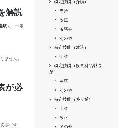
特定技能（介護）
を解説
申請
改正
書類
で、一定
協議会
その他
）
特定技能（建設）
申請
ありません。
特定技能（飲食料品製造
業）
申請
表が必
その他
特定技能（外食業）
申請
改正
が必要です。
その他