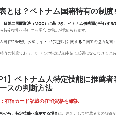
表とは？ベトナム国籍特有の制度
、
日越二国間取決（MOC）に基づき、ベトナム側機関が発行する
ら特定技能へ移行する場合に提出が求められます。
入国在留管理庁 公式サイト（特定技能に関する二国間の協力覚書
特有の制度であり、すべての特定技能申請で必要になるわけでは
EP1】ベトナム人特定技能に推薦者
ースの判断方法
：在留カード記載の在留資格を確認
格から、特定技能へ変更する場合
は、原則として推薦者表の取得