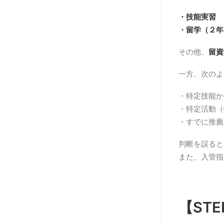
・技能実習
・留学（２年
その他、
留資
一方、次のよ
・特定技能か
・特定活動（
・すでに推薦
判断を誤ると
また、入管指
【ST