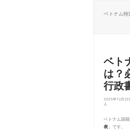
ベトナム特
ベト
は？
行政
2025年12月22
人
ベトナム国籍
表
」です。