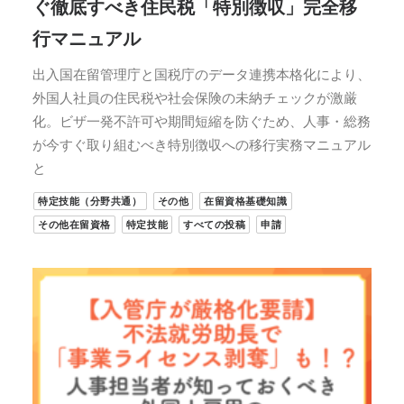
ぐ徹底すべき住民税「特別徴収」完全移
行マニュアル
出入国在留管理庁と国税庁のデータ連携本格化により、
外国人社員の住民税や社会保険の未納チェックが激厳
化。ビザ一発不許可や期間短縮を防ぐため、人事・総務
が今すぐ取り組むべき特別徴収への移行実務マニュアル
と
特定技能（分野共通）
その他
在留資格基礎知識
その他在留資格
特定技能
すべての投稿
申請