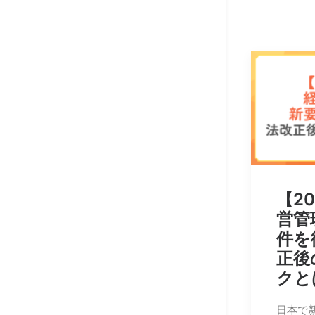
【2
営管
件を
正後
クと
日本で