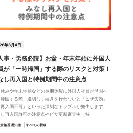
026年8月4日
人事・労務必読】お盆・年末年始に外国人
員が「一時帰国」する際のリスクと対策！
なし再入国と特例期間中の注意点
盆休みや年末年始などの長期休暇に外国人社員が母国へ
時帰国する際、適切な手続きを行わないと「ビザ失効」
「再入国不可」といった深刻なトラブルが発生します。
なし再入国許可の注意点やビザ更新審査中（特
留資格基礎知識
すべての投稿