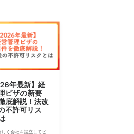
026年最新】経
理ビザの新要
徹底解説！法改
の不許可リス
は
新しく会社を設立してビ