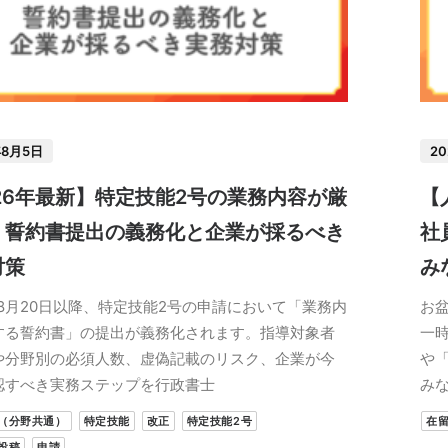
年8月5日
2
26年最新】特定技能2号の業務内容が厳
【
！誓約書提出の義務化と企業が採るべき
社
対策
み
年8月20日以降、特定技能2号の申請において「業務内
お
する誓約書」の提出が義務化されます。指導対象者
一
や分野別の必須人数、虚偽記載のリスク、企業が今
や
認すべき実務ステップを行政書士
み
（分野共通）
特定技能
改正
特定技能2号
在
投稿
申請