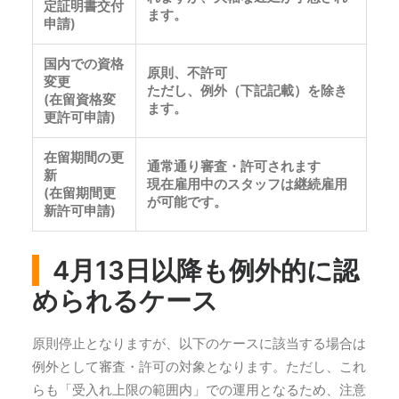
定証明書交付
ます。
申請)
国内での資格
原則、不許可
変更
ただし、例外（下記記載）を除き
(在留資格変
ます。
更許可申請)
在留期間の更
通常通り審査・許可されます
新
現在雇用中のスタッフは継続雇用
(在留期間更
が可能です。
新許可申請)
4月13日以降も例外的に認
められるケース
原則停止となりますが、以下のケースに該当する場合は
例外として審査・許可の対象となります。ただし、これ
らも「受入れ上限の範囲内」での運用となるため、注意