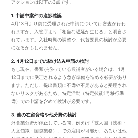
アクションは以下の3点です。
1. 申請中案件の進捗確認
4月13日より前に受理された申請については審査が行わ
れますが、入管庁より「相当な遅延が生じる」と明言さ
れています。入社時期の調整や、代替要員の検討が必要
になるかもしれません。
2. 4月12日までの駆け込み申請の検討
もし現在、書類が揃っている候補者がいる場合は、4月
12日までに受理されるよう急ぎ準備を進める必要があり
ます。ただし、提出書類に不備や不足があると受理され
ないリスクがあるため、特定活動（特定技能1号移行準
備）での申請を含めて検討が必要です。
3. 他の在留資格や他分野の検討
外食業分野が停止している間、例えば「技人国（技術・
人文知識・国際業務）」での雇用が可能か、あるいは他