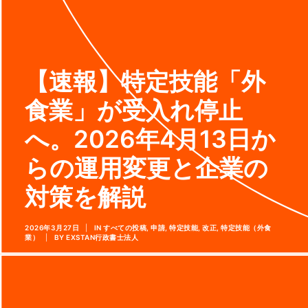
【速報】特定技能「外
食業」が受入れ停止
へ。2026年4月13日か
らの運用変更と企業の
対策を解説
2026年3月27日
|
IN
すべての投稿
,
申請
,
特定技能
,
改正
,
特定技能（外食
業）
|
BY
EXSTAN行政書士法人