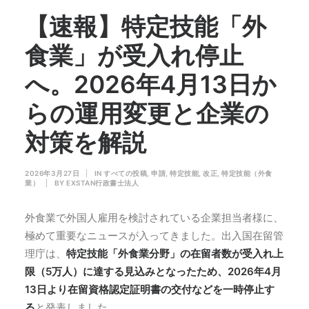
【速報】特定技能「外
食業」が受入れ停止
へ。2026年4月13日か
らの運用変更と企業の
対策を解説
2026年3月27日
|
IN
すべての投稿
,
申請
,
特定技能
,
改正
,
特定技能（外食
業）
|
BY
EXSTAN行政書士法人
外食業で外国人雇用を検討されている企業担当者様に、
極めて重要なニュースが入ってきました。出入国在留管
理庁は、
特定技能「外食業分野」の在留者数が受入れ上
限（5万人）に達する見込みとなったため、2026年4月
13日より在留資格認定証明書の交付などを一時停止す
る
と発表しました。