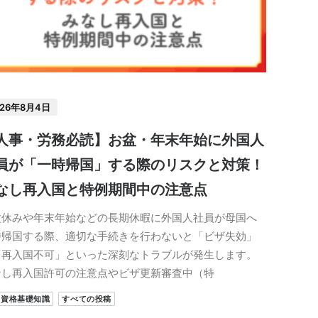
026年8月4日
人事・労務必読】お盆・年末年始に外国人
員が「一時帰国」する際のリスクと対策！
なし再入国と特例期間中の注意点
盆休みや年末年始などの長期休暇に外国人社員が母国へ
時帰国する際、適切な手続きを行わないと「ビザ失効」
「再入国不可」といった深刻なトラブルが発生します。
なし再入国許可の注意点やビザ更新審査中（特
留資格基礎知識
すべての投稿