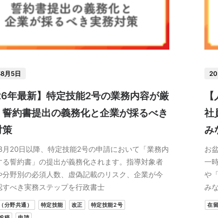
年8月5日
2
26年最新】特定技能2号の業務内容が厳
【
！誓約書提出の義務化と企業が採るべき
社
対策
み
年8月20日以降、特定技能2号の申請において「業務内
お
する誓約書」の提出が義務化されます。指導対象者
一
や分野別の必須人数、虚偽記載のリスク、企業が今
や
認すべき実務ステップを行政書士
み
（分野共通）
特定技能
改正
特定技能2号
在
投稿
申請