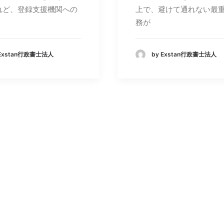
れど、登録支援機関への
上で、避けて通れない最
務が
 Exstan行政書士法人
by Exstan行政書士法人