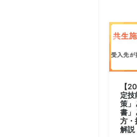
【2
定技
策」
書」
方・
解説