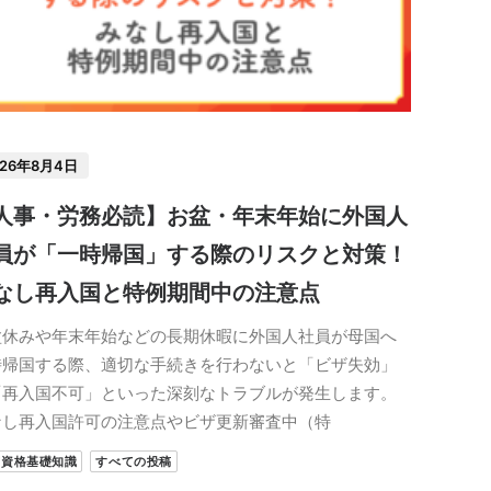
026年8月4日
人事・労務必読】お盆・年末年始に外国人
員が「一時帰国」する際のリスクと対策！
なし再入国と特例期間中の注意点
盆休みや年末年始などの長期休暇に外国人社員が母国へ
時帰国する際、適切な手続きを行わないと「ビザ失効」
「再入国不可」といった深刻なトラブルが発生します。
なし再入国許可の注意点やビザ更新審査中（特
留資格基礎知識
すべての投稿