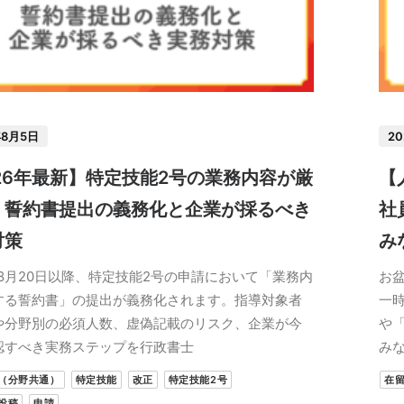
年8月5日
2
26年最新】特定技能2号の業務内容が厳
【
！誓約書提出の義務化と企業が採るべき
社
対策
み
年8月20日以降、特定技能2号の申請において「業務内
お
する誓約書」の提出が義務化されます。指導対象者
一
や分野別の必須人数、虚偽記載のリスク、企業が今
や
認すべき実務ステップを行政書士
み
（分野共通）
特定技能
改正
特定技能2号
在
投稿
申請