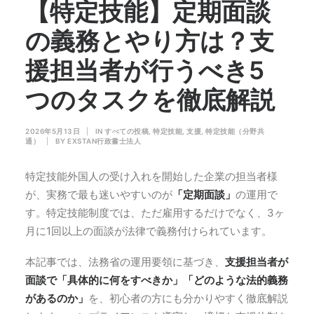
【特定技能】定期面談
の義務とやり方は？支
援担当者が行うべき5
つのタスクを徹底解説
2026年5月13日
|
IN
すべての投稿
,
特定技能
,
支援
,
特定技能（分野共
通）
|
BY
EXSTAN行政書士法人
特定技能外国人の受け入れを開始した企業の担当者様
が、実務で最も迷いやすいのが
「定期面談」
の運用で
す。特定技能制度では、ただ雇用するだけでなく、3ヶ
月に1回以上の面談が法律で義務付けられています。
本記事では、法務省の運用要領に基づき、
支援担当者が
面談で「具体的に何をすべきか」「どのような法的義務
があるのか」
を、初心者の方にも分かりやすく徹底解説