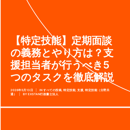
【特定技能】定期面談
の義務とやり方は？支
援担当者が行うべき5
つのタスクを徹底解説
2026年5月13日
|
IN
すべての投稿
,
特定技能
,
支援
,
特定技能（分野共
通）
|
BY
EXSTAN行政書士法人