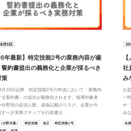
年8月5日
2
26年最新】特定技能2号の業務内容が厳
【
！誓約書提出の義務化と企業が採るべき
社
対策
み
年8月20日以降、特定技能2号の申請において「業務内
お
する誓約書」の提出が義務化されます。指導対象者
一
や分野別の必須人数、虚偽記載のリスク、企業が今
や
認すべき実務ステップを行政書士
み
（分野共通）
特定技能
改正
特定技能2号
在
投稿
申請