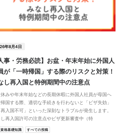
026年8月4日
人事・労務必読】お盆・年末年始に外国人
員が「一時帰国」する際のリスクと対策！
なし再入国と特例期間中の注意点
盆休みや年末年始などの長期休暇に外国人社員が母国へ
時帰国する際、適切な手続きを行わないと「ビザ失効」
「再入国不可」といった深刻なトラブルが発生します。
なし再入国許可の注意点やビザ更新審査中（特
留資格基礎知識
すべての投稿