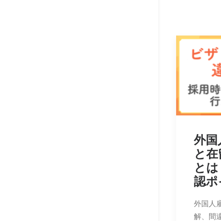
外国
と在
とは
認ポ
外国人
解、間