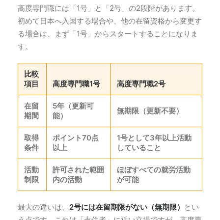
高度専門職には「1号」と「2号」の2段階があります。
初めて日本へ入国する場合や、他の在留資格から変更す
る場合は、まず「1号」からスタートすることになりま
す。
比較
項目
高度専門職1号
高度専門職2号
在留
5年（更新可
無期限（更新不要）
期間
能）
取得
ポイント70点
1号として
3年以上
活動
条件
以上
していること
活動
許可された範囲
ほぼすべての就労活動
制限
内の活動
が可能
最大の違いは、
2号には在留期限がない（無期限）
とい
う点です。これは「永住者」に近い立場ですが、高度専