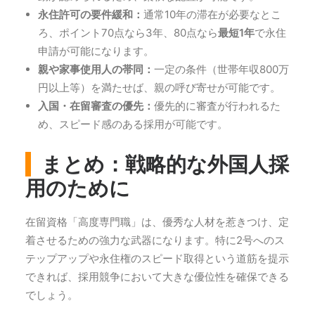
永住許可の要件緩和：
通常10年の滞在が必要なとこ
ろ、ポイント70点なら3年、80点なら
最短1年
で永住
申請が可能になります。
親や家事使用人の帯同：
一定の条件（世帯年収800万
円以上等）を満たせば、親の呼び寄せが可能です。
入国・在留審査の優先：
優先的に審査が行われるた
め、スピード感のある採用が可能です。
まとめ：戦略的な外国人採
用のために
在留資格「高度専門職」は、優秀な人材を惹きつけ、定
着させるための強力な武器になります。特に2号へのス
テップアップや永住権のスピード取得という道筋を提示
できれば、採用競争において大きな優位性を確保できる
でしょう。