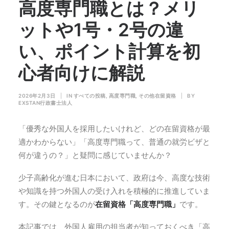
高度専門職とは？メリ
ットや1号・2号の違
い、ポイント計算を初
心者向けに解説
2026年2月3日
|
IN
すべての投稿
,
高度専門職
,
その他在留資格
|
BY
EXSTAN行政書士法人
「優秀な外国人を採用したいけれど、どの在留資格が最
適かわからない」「高度専門職って、普通の就労ビザと
何が違うの？」と疑問に感じていませんか？
少子高齢化が進む日本において、政府は今、高度な技術
や知識を持つ外国人の受け入れを積極的に推進していま
す。その鍵となるのが
在留資格「高度専門職」
です。
本記事では、外国人雇用の担当者が知っておくべき「高